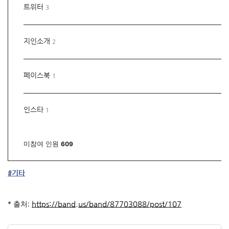
트위터
3
지인소개
2
페이스북
1
인스타
1
미참여 인원
609
#기타
* 출처: 
https://band.us/band/87703088/post/107