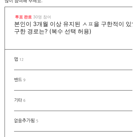
많이 참여해 주세요.
투표 완료
30명 참여
본인이 3개월 이상 유지된 ㅅㅍ을 구한적이 있었
구한 경로는? (복수 선택 허용)
앱
12
밴드
9
기타
6
추가됨
없음
5