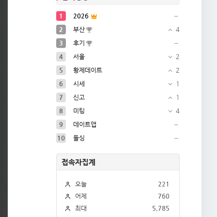
1
2026
2
부산
4
3
후기
4
서울
2
5
황제데이트
2
6
시세
1
7
신고
1
8
미팅
4
9
데이트앱
10
돌싱
접속자집계
오늘
221
어제
760
최대
5,785