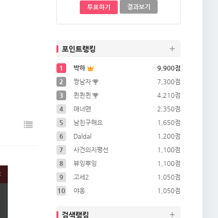
결과보기
투표하기
포인트랭킹
1
박하
9,900점
2
짱남자
7,300점
3
퀸퀸퀸
4,210점
4
매너맨
2,350점
5
남친구해요
1,650점
6
Daldal
1,200점
7
사건의지평선
1,100점
8
뷰잉뿌잉
1,100점
9
고세2
1,050점
10
야옹
1,050점
검색랭킹