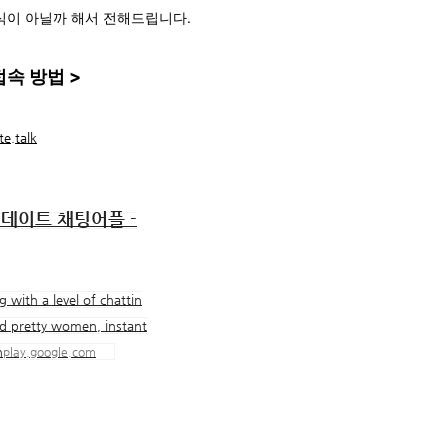
식이 아닐까 해서 전해드립니다.
속 방법 >
e.talk
제데이트 채팅어플 -
with a level of chattin
d pretty women, instant
n
play.google.com