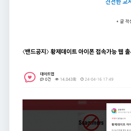
건전한 교
* 글 
〈밴드공지〉 황제데이트 아이폰 접속가능 웹 출
데이트앱
0건
14,043회
24-04-16 17:49