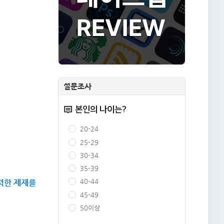
설문조사
본인의 나이는?
20-24
25-29
30-34
35-39
40-44
력한 제재를
45-49
50이상