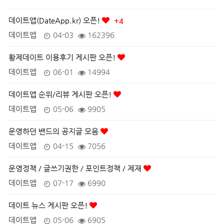
데이트앱(DateApp.kr) 오픈!
+4
데이트앱
04-03
162396
황제데이트 이용후기 게시판 오픈!
데이트앱
06-01
14994
데이트앱 순위/리뷰 게시판 오픈!
데이트앱
05-06
9905
운영하던 밴드의 공지글 모음
데이트앱
04-15
7056
운영정책 / 글쓰기권한 / 포인트정책 / 제재
데이트앱
07-17
6990
데이트 뉴스 게시판 오픈!
데이트앱
05-06
6905