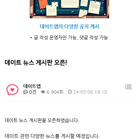
데이트앱의 다양한 공지 게시
* 글 작성 운영자만 가능, 댓글 작성 가능
데이트 뉴스 게시판 오픈!
데이트앱
0건
6,904회
24-05-06 18:10
데이트 뉴스 게시판을 오픈하였습니다.
데이트 관련 다양한 뉴스를 게시할 예정
입니다.