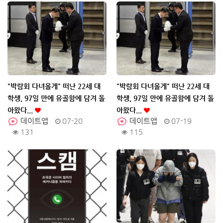
"박람회 다녀올게" 떠난 22세 대
"박람회 다녀올게" 떠난 22세 대
학생, 97일 만에 유골함에 담겨 돌
학생, 97일 만에 유골함에 담겨 돌
아왔다...
아왔다...
데이트앱
07-20
데이트앱
07-19
131
115