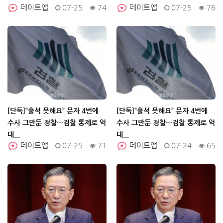
데이트앱
07-25
74
데이트앱
07-25
76
[단독]“출석 못해요” 문자 4번에
[단독]“출석 못해요” 문자 4번에
수사 그만둔 경찰…검찰 통제로 억
수사 그만둔 경찰…검찰 통제로 억
대...
대...
데이트앱
07-25
71
데이트앱
07-24
65