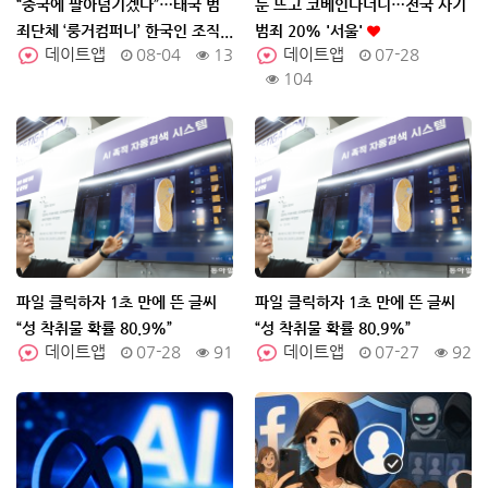
“중국에 팔아넘기겠다”…태국 범
눈 뜨고 코베인다더니…전국 사기
죄단체 ‘룽거컴퍼니’ 한국인 조직...
범죄 20% '서울'
데이트앱
08-04
13
데이트앱
07-28
104
파일 클릭하자 1초 만에 뜬 글씨
파일 클릭하자 1초 만에 뜬 글씨
“성 착취물 확률 80.9%”
“성 착취물 확률 80.9%”
데이트앱
07-28
91
데이트앱
07-27
92