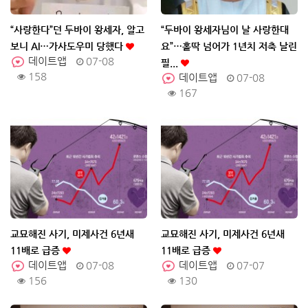
“사랑한다”던 두바이 왕세자, 알고
“두바이 왕세자님이 날 사랑한대
보니 AI…가사도우미 당했다
요”…홀딱 넘어가 1년치 저축 날린
데이트앱
07-08
필...
158
데이트앱
07-08
167
교묘해진 사기, 미제사건 6년새
교묘해진 사기, 미제사건 6년새
11배로 급증
11배로 급증
데이트앱
07-08
데이트앱
07-07
156
130