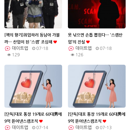
[책의 향기]취업하러 동남아 가볼
못 낚으면 손톱 뽑힌다… ‘스캠산
까… 산업이 된 ‘스캠’ 조심해
업’의 진실
데이트앱
07-18
데이트앱
07-18
129
126
[단독]대포 통장 19개로 60대男에
[단독]대포 통장 19개로 60대男에
9억 뜯어낸스캠조직
9억 뜯어낸스캠조직
데이트앱
07-14
데이트앱
07-13