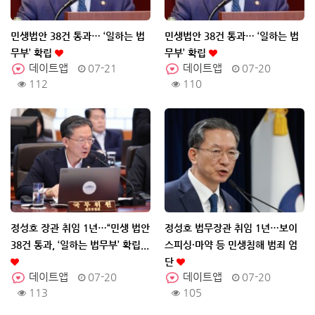
민생법안 38건 통과… ‘일하는 법
민생법안 38건 통과… ‘일하는 법
무부’ 확립
무부’ 확립
데이트앱
07-21
데이트앱
07-20
112
110
정성호 장관 취임 1년…“민생 법안
정성호 법무장관 취임 1년…보이
38건 통과, ‘일하는 법무부’ 확립...
스피싱·마약 등 민생침해 범죄 엄
단
데이트앱
07-20
데이트앱
07-20
113
105