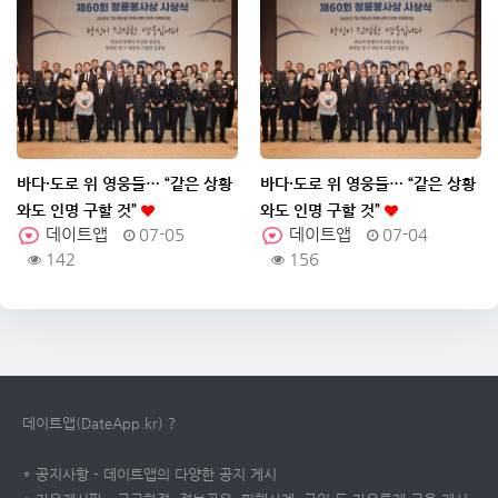
바다·도로 위 영웅들… “같은 상황
바다·도로 위 영웅들… “같은 상황
와도 인명 구할 것”
와도 인명 구할 것”
데이트앱
07-05
데이트앱
07-04
142
156
데이트앱(DateApp.kr) ?
* 공지사항 - 데이트앱의 다양한 공지 게시