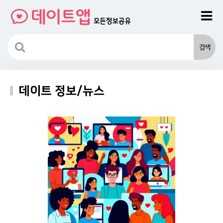
데이트 정보/뉴스