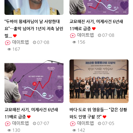
“두바이 왕세자님이 날 사랑한대
교묘해진 사기, 미제사건 6년새
요”…홀딱 넘어가 1년치 저축 날린
11배로 급증
데이트앱
07-08
필...
156
데이트앱
07-08
167
교묘해진 사기, 미제사건 6년새
바다·도로 위 영웅들… “같은 상황
11배로 급증
와도 인명 구할 것”
데이트앱
07-07
데이트앱
07-05
130
142