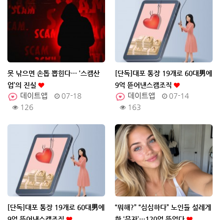
못 낚으면 손톱 뽑힌다… ‘스캠산
[단독]대포 통장 19개로 60대男에
업’의 진실
9억 뜯어낸스캠조직
데이트앱
07-18
데이트앱
07-14
126
163
[단독]대포 통장 19개로 60대男에
“뭐해?” “심심하다” 노인들 설레게
9억 뜯어낸스캠조직
한 ‘문자’…120억 뜯었다