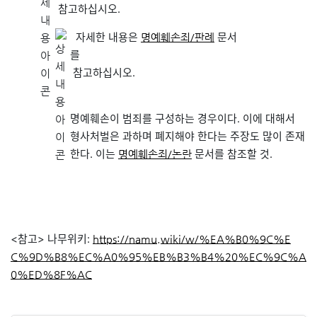
참고하십시오.
자세한 내용은
문서
명예훼손죄/판례
를
참고하십시오.
명예훼손이 범죄를 구성하는 경우이다. 이에 대해서
형사처벌은 과하며 폐지해야 한다는 주장도 많이 존재
한다. 이는
문서를 참조할 것.
명예훼손죄/논란
<참고> 나무위키:
https://namu.wiki/w/%EA%B0%9C%E
C%9D%B8%EC%A0%95%EB%B3%B4%20%EC%9C%A
0%ED%8F%AC