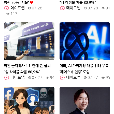
범죄 20% '서울'
“성 착취물 확률 80.9%”
데이트앱
07-28
데이트앱
07-28
91
117
파일 클릭하자 1초 만에 뜬 글씨
메타, AI 가짜계정 대응 위해 무료
“성 착취물 확률 80.9%”
‘페이스북 인증’ 도입
데이트앱
07-27
94
데이트앱
07-27
95