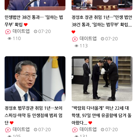
민생법안 38건 통과… ‘일하는 법
정성호 장관 취임 1년…“민생 법안
무부’ 확립
38건 통과, ‘일하는 법무부’ 확립...
데이트앱
07-20
110
데이트앱
07-20
113
정성호 법무장관 취임 1년…보이
"박람회 다녀올게" 떠난 22세 대
스피싱·마약 등 민생침해 범죄 엄
학생, 97일 만에 유골함에 담겨 돌
단
아왔다...
데이트앱
07-20
데이트앱
07-20
105
131