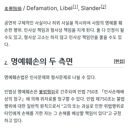
[1]
[2]
/ Defamation, Libel
, Slander
名
譽
毁
損
공연히 구체적인 사실이나 허위 사실을 적시하여 사람의 명예를 훼
손한 행위. 민사상 책임과 형사상 책임을 지게 된다. 둘 다 인정이 될
수도 있고, 형사상 고소는 하지 않고 민사상 책임만을 물을 수도 있
다.
명예훼손의 두 측면
[편집]
2.
명예훼손법은 민사문제와 형사문제로 나뉠 수 있다.
민법상 명예훼손은
로 간주되며 민법 750조 「민사손해배
불법행위
상의 청구」에 의해 위자료를 청구할 수 있다. 민법 제750조는 불법
행위에 대한 일반적 원칙으로서 "고의 또는 과실로 인한 위법행위로
타인에게 손해를 가한 자는 그 손해를 배상할 책임이 있다"고 규정
하고 있다.