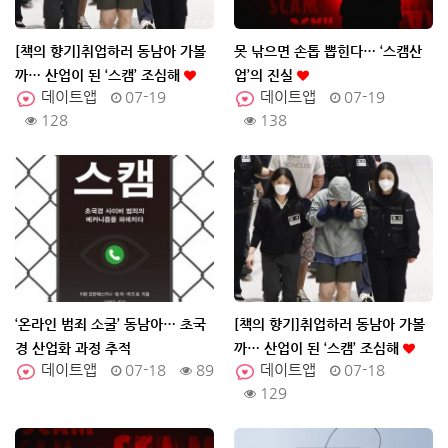
[책의 향기]취업하러 동남아 가볼
못 낚으면 손톱 뽑힌다… ‘스캠산
까… 산업이 된 ‘스캠’ 조심해
업’의 진실
데이트앱
07-19
데이트앱
07-19
128
138
‘온라인 범죄 소굴’ 동남아… 초국
[책의 향기]취업하러 동남아 가볼
경 산업화 과정 추적
까… 산업이 된 ‘스캠’ 조심해
데이트앱
07-18
89
데이트앱
07-18
129