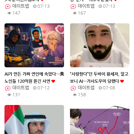
데이트앱
07-13
데이트앱
07-13
147
167
AI가 만든 가짜 연인에 속았다…美
“사랑한다”던 두바이 왕세자, 알고
노인들 120억원 뜯긴 사연
보니 AI…가사도우미 당했다
데이트앱
07-12
데이트앱
07-08
131
158