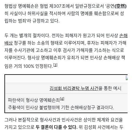
형법상 명예훼손은 형법 제307조에서 일반규정으로서 '공연
(空然)
히 사실이나 허위사실을 적시하여 사람의 명예를 훼손함으로써 성
립하는 범죄'라 규정하고 있다.
두 개는 별개의 절차이다. 전자는 피해자가 원고가 되어 민사상
손해
청구를 하는 소송의 형태로 이루어지며, 후자는 피해자가 가해
배상
자를 수사기관에 고소하고 이후 검사가 가해자를 기소하는 식으로
이루어진다. 형사상 명예훼손죄가 유죄가 되면 민사상 손해배상 책
[3]
임은 거의 100% 인정된다.
김성회 비리결탁 누명 사건
을 통한 예시
[4]
파란색이 형사상 명예훼손죄
주황색이 민사상 불법행위에 기한 손해배상청구 결과이다.
그러나 본질적으로 형사사건과 민사사건은 상이한 체계와 요건을
가지고 있으므로
두 결론이 다를 수 있다.
위 김성회 사건에서는 두