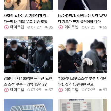
사람인 척하는 AI 가짜계정 막는
[동아광장/정소연]노인 노린 ‘꾼’보
다…메타, 페북 무료 인증 도입
다 제도가 먼저 움직여야 한다
데이트앱
07-27
85
데이트앱
07-25
69
캄보디아서 100억원 뜯어낸 ‘로맨
‘100억대로맨스스캠’ 부부 사기단
스 스캠’ 부부… 징역 15년·9년
1심, 징역 15년·9년 선고
데이트앱
07-25
67
데이트앱
07-25
83