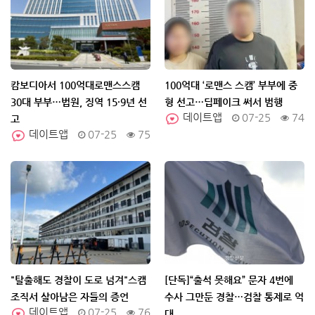
캄보디아서 100억대로맨스스캠
100억대 ‘로맨스 스캠’ 부부에 중
30대 부부…법원, 징역 15·9년 선
형 선고…딥페이크 써서 범행
데이트앱
07-25
74
고
데이트앱
07-25
75
"탈출해도 경찰이 도로 넘겨"스캠
[단독]“출석 못해요” 문자 4번에
조직서 살아남은 자들의 증언
수사 그만둔 경찰…검찰 통제로 억
데이트앱
07-25
76
대...