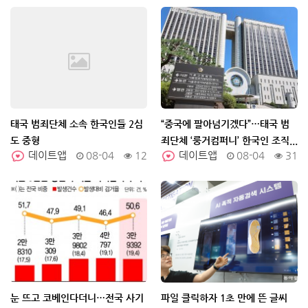
태국 범죄단체 소속 한국인들 2심
“중국에 팔아넘기겠다”…태국 범
도 중형
죄단체 ‘룽거컴퍼니’ 한국인 조직...
데이트앱
08-04
12
데이트앱
08-04
31
눈 뜨고 코베인다더니…전국 사기
파일 클릭하자 1초 만에 뜬 글씨